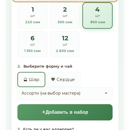
1
2
4
шт
шт
шт
220 сом
500 сом
900 сом
6
12
шт
шт
1 350 сом
2 600 сом
2.
Выберите форму и чай
🔮 Шар
💖 Сердце
Добавить в набор
3.
Есть ли у вас аллергия?