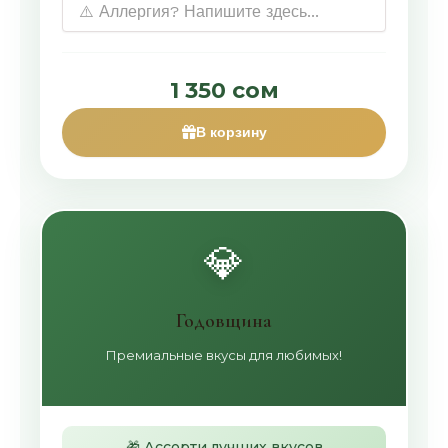
1 350 сом
В корзину
💎
Годовщина
Премиальные вкусы для любимых!
🎁 Ассорти лучших вкусов