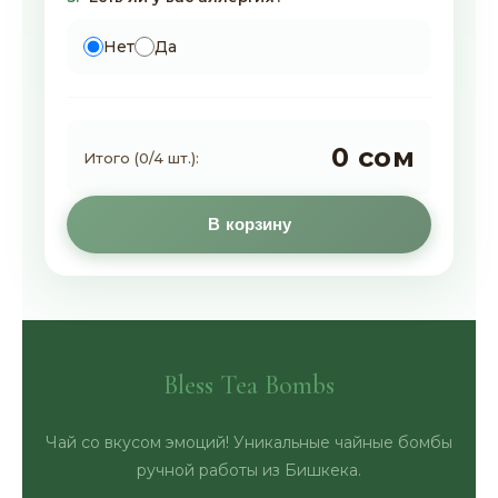
Нет
Да
0 сом
Итого (
0
/
4
шт.):
В корзину
Bless Tea Bombs
Чай со вкусом эмоций! Уникальные чайные бомбы
ручной работы из Бишкека.