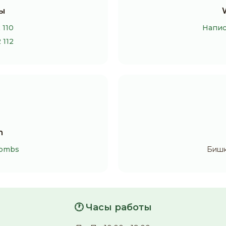
ы
 110
Напис
 112
m
Bombs
Бишк
🕐 Часы работы