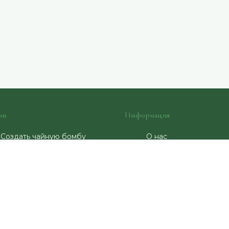
ин
Информация
Создать чайную бомбу
О нас
Наши чаи
Большие заказы
Корзина
Контакты
Политика
конфиденциальности
Условия использован