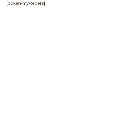
Перейти
[dokan-my-orders]
к
содержимому